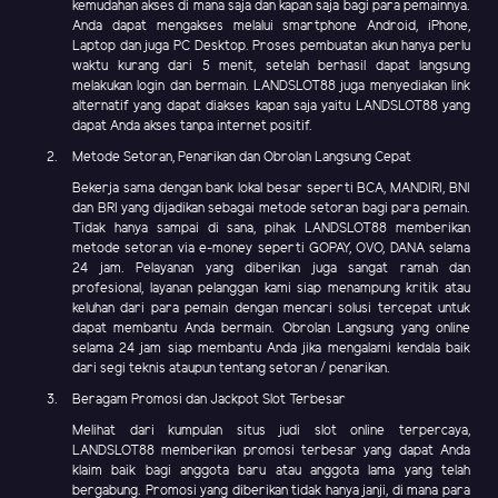
kemudahan akses di mana saja dan kapan saja bagi para pemainnya.
Anda dapat mengakses melalui smartphone Android, iPhone,
Laptop dan juga PC Desktop. Proses pembuatan akun hanya perlu
waktu kurang dari 5 menit, setelah berhasil dapat langsung
melakukan login dan bermain. LANDSLOT88 juga menyediakan link
alternatif yang dapat diakses kapan saja yaitu LANDSLOT88 yang
dapat Anda akses tanpa internet positif.
Metode Setoran, Penarikan dan Obrolan Langsung Cepat
Bekerja sama dengan bank lokal besar seperti BCA, MANDIRI, BNI
dan BRI yang dijadikan sebagai metode setoran bagi para pemain.
Tidak hanya sampai di sana, pihak LANDSLOT88 memberikan
metode setoran via e-money seperti GOPAY, OVO, DANA selama
24 jam. Pelayanan yang diberikan juga sangat ramah dan
profesional, layanan pelanggan kami siap menampung kritik atau
keluhan dari para pemain dengan mencari solusi tercepat untuk
dapat membantu Anda bermain. Obrolan Langsung yang online
selama 24 jam siap membantu Anda jika mengalami kendala baik
dari segi teknis ataupun tentang setoran / penarikan.
Beragam Promosi dan Jackpot Slot Terbesar
Melihat dari kumpulan situs judi slot online terpercaya,
LANDSLOT88 memberikan promosi terbesar yang dapat Anda
klaim baik bagi anggota baru atau anggota lama yang telah
bergabung. Promosi yang diberikan tidak hanya janji, di mana para