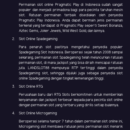
Permainan slot online Pragmatic Play di Indonesia sudah sangat
populer dan menjadi primadona bagi para pecinta taruhan mesin
slot. Ratusan permainan terbaik disediakan oleh penyedia
Pragmatic Play Indonesia. Anda dapat bermain jenis permainan
terkenal yang terdapat di Pragmatic Play seperti Sweet Bonanza,
Aztec Gems, Joker Jewels, Wild West Gold, dan lainnya.
Slot Online Spadegaming
Para penaruh slot pastinya mengetahui penyedia populer
Spadegaming Slot Indonesia. Beroperasi sejak tahun 2008 sampai
sekarang, permainan slot Spadegaming telah meluncurkan ratusan
permainan slot, di mana jackpot yang bisa diraih mencapai ratusan
juta. LANDSLOT88 mempunyai RTP tertinggi dalam penyedia
Spadegaming slot, sehingga dijuluki juga sebagai penyedia slot
online Spadegaming dengan tingkat kemenangan tinggi.
Slot Online RTG
Perusahaan baru dari RTG Slots berkomitmen untuk memberikan
kenyamanan dan jackpot terbesar kepada para pecinta slot online
dengan permainan slot yang terbaru yang dirilis setiap bulannya.
Slot Online Microgaming
Beroperasi selama hampir 7 tahun dalam permainan slot online ini,
Microgaming slot membawa ratusan jenis permainan slot menarik