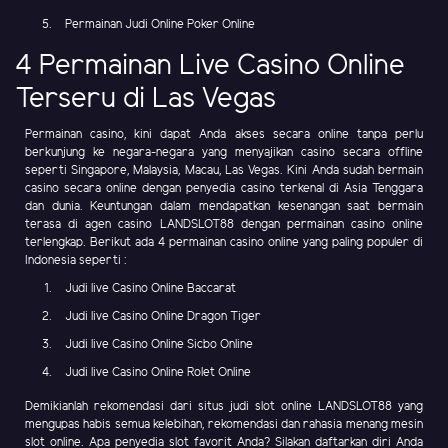
Permainan Judi Online Poker Online
4 Permainan Live Casino Online
Terseru di Las Vegas
Permainan casino, kini dapat Anda akses secara online tanpa perlu
berkunjung ke negara-negara yang menyajikan casino secara offline
seperti Singapore, Malaysia, Macau, Las Vegas. Kini Anda sudah bermain
casino secara online dengan penyedia casino terkenal di Asia Tenggara
dan dunia. Keuntungan dalam mendapatkan kesenangan saat bermain
terasa di agen casino LANDSLOT88 dengan permainan casino online
terlengkap. Berikut ada 4 permainan casino online yang paling populer di
Indonesia seperti :
Judi live Casino Online Baccarat
Judi live Casino Online Dragon Tiger
Judi live Casino Online Sicbo Online
Judi live Casino Online Rolet Online
Demikianlah rekomendasi dari situs judi slot online LANDSLOT88 yang
mengupas habis semua kelebihan, rekomendasi dan rahasia menang mesin
slot online. Apa penyedia slot favorit Anda? Silakan daftarkan diri Anda