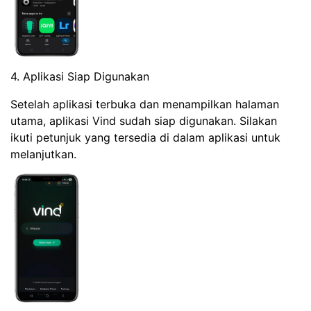
4. Aplikasi Siap Digunakan
Setelah aplikasi terbuka dan menampilkan halaman
utama, aplikasi Vind sudah siap digunakan. Silakan
ikuti petunjuk yang tersedia di dalam aplikasi untuk
melanjutkan.