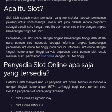
profesional yang siap membantu Anda jika mengalami kendala.
Apa itu Slot?
Slot ialah sebuah mesin perjudian yang menciptakan sebuah permainan
peluang untuk konsumennya. Mesin slot juga dikenal secara pejoratif
sebagai bandit satu-tangan. Apa itu permainan slot online dengan tingkat
kemenangan tinggi hari ini?
Permainan judi slot online dengan tingkat kemenangan tinggi ialah istilah
para pemain slot Indonesia sebagai informasi tingkat kemenangan
permainan slot online tertinggi pada hari ini. Informasi slot online dengan
tingkat kemenangan tinggi banyak digunakan para pemain slot untuk
memulai suatu permainan
slot online
dengan RTP tertinggi.
Penyedia Slot Online apa saja
yang tersedia?
LANDSLOT88 menyediakan 21 penyedia slot online terbaik di Indonesia
dengan tingkat kemenangan (RTP) tertinggi bagi para pemain slot.
Berikut penyedia slot online yang tersedia:
Slot Online Pragmatic Play
Slot Online IDNSLOT