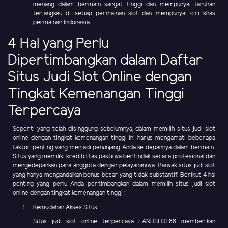
menang dalam bermain sangat tinggi dan mempunyai taruhan
terjangkau di setiap permainan slot dan mempunyai ciri khas
permainan Indonesia.
4 Hal yang Perlu
Dipertimbangkan dalam Daftar
Situs Judi Slot Online dengan
Tingkat Kemenangan Tinggi
Terpercaya
Seperti yang telah disinggung sebelumnya, dalam memilih situs judi slot
online dengan tingkat kemenangan tinggi ini harus mengamati beberapa
faktor penting yang menjadi penunjang Anda ke depannya dalam bermain.
Situs yang memiliki kredibilitas pastinya bertindak secara profesional dan
mengedepankan para anggota dengan pelayanannya. Banyak situs judi slot
yang hanya mengandalkan bonus besar yang tidak substantif. Berikut 4 hal
penting yang perlu Anda pertimbangkan dalam memilih situs judi slot
online dengan tingkat kemenangan tinggi :
Kemudahan Akses Situs
Situs judi slot online terpercaya LANDSLOT88 memberikan