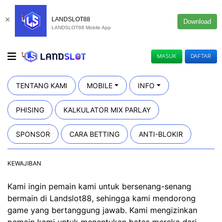
×
LANDSLOT88
Download
LANDSLOT88 Mobile App
MASUK
DAFTAR
TENTANG KAMI
MOBILE
INFO
PHISING
KALKULATOR MIX PARLAY
SPONSOR
CARA BETTING
ANTI-BLOKIR
KEWAJIBAN
Kami ingin pemain kami untuk bersenang-senang
bermain di Landslot88, sehingga kami mendorong
game yang bertanggung jawab. Kami mengizinkan