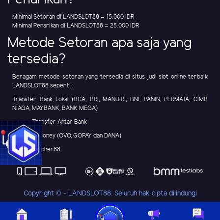
Minimal Setoran di LANDSLOT88 = 15.000 IDR
Minimal Penarikan di LANDSLOT88 = 25.000 IDR
Metode Setoran apa saja yang
tersedia?
Beragam metode setoran yang tersedia di situs judi slot online terbaik
LANDSLOT88 seperti :
Transfer Bank Lokal (BCA, BRI, MANDIRI, BNI, PANIN, PERMATA, CIMB
NIAGA, MAYBANK, BANK MEGA)
Transfer Antar Bank
E-Money (OVO, GOPAY dan DANA)
Voucher88
Copyright © - LANDSLOT88. Seluruh hak cipta dilindungi