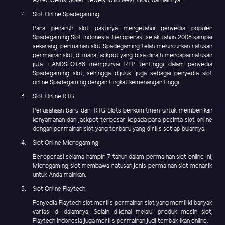
Aztec Gems, Joker Jewels, Wild West Gold, dan lainnya.
Slot Online Spadegaming
Para penaruh slot pastinya mengetahui penyedia populer
Spadegaming Slot Indonesia. Beroperasi sejak tahun 2008 sampai
sekarang, permainan slot Spadegaming telah meluncurkan ratusan
permainan slot, di mana jackpot yang bisa diraih mencapai ratusan
juta. LANDSLOT88 mempunyai RTP tertinggi dalam penyedia
Spadegaming slot, sehingga dijuluki juga sebagai penyedia slot
online Spadegaming dengan tingkat kemenangan tinggi.
Slot Online RTG
Perusahaan baru dari RTG Slots berkomitmen untuk memberikan
kenyamanan dan jackpot terbesar kepada para pecinta slot online
dengan permainan slot yang terbaru yang dirilis setiap bulannya.
Slot Online Microgaming
Beroperasi selama hampir 7 tahun dalam permainan slot online ini,
Microgaming slot membawa ratusan jenis permainan slot menarik
untuk Anda mainkan.
Slot Online Playtech
Penyedia Playtech slot merilis permainan slot yang memiliki banyak
variasi di dalamnya. Selain dikenal melalui produk mesin slot,
Playtech Indonesia juga merilis permainan judi tembak ikan online.