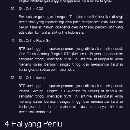
tingkat kemenangan tinggi menggunakan taruhan terjangkau.
Slot Online CQ9
Perusahaan gaming asal negara Tiongkok memiliki keunikan di segi
permainan yang digandrungi oleh para masyarakat Asia. Mungkin
belum familiar, namun disenangi oleh berbagai pemain slot yang
ada dalam komunitas slot online Indonesia.
Slot Online Play n Go
RTP tertinggi merupakan promosi yang dikeluarkan oleh produk
One Touch Gaming. Tingkat RTP (Return to Player) di produk ini
sangatlah tinggi, mencapai 95%. Ini artinya kesempatan Anda
menang dalam bermain sangat tinggi dan mempunyai taruhan
terjangkau di setiap permainan slot.
Slot Online Idnslot
RTP tertinggi merupakan promosi yang dikeluarkan oleh produk
Idnslot Gaming. Tingkat RTP (Return to Player) di produk ini
sangatlah tinggi, mencapai 95%. Ini artinya kesempatan Anda
menang dalam bermain sangat tinggi dan mempunyai taruhan
terjangkau di setiap permainan slot dan mempunyai ciri khas
permainan Indonesia.
4 Hal yang Perlu