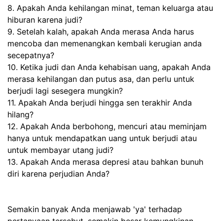
8. Apakah Anda kehilangan minat, teman keluarga atau
hiburan karena judi?
9. Setelah kalah, apakah Anda merasa Anda harus
mencoba dan memenangkan kembali kerugian anda
secepatnya?
10. Ketika judi dan Anda kehabisan uang, apakah Anda
merasa kehilangan dan putus asa, dan perlu untuk
berjudi lagi sesegera mungkin?
11. Apakah Anda berjudi hingga sen terakhir Anda
hilang?
12. Apakah Anda berbohong, mencuri atau meminjam
hanya untuk mendapatkan uang untuk berjudi atau
untuk membayar utang judi?
13. Apakah Anda merasa depresi atau bahkan bunuh
diri karena perjudian Anda?
Semakin banyak Anda menjawab 'ya' terhadap