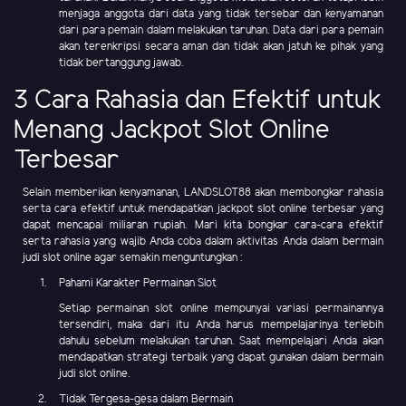
menjaga anggota dari data yang tidak tersebar dan kenyamanan
dari para pemain dalam melakukan taruhan. Data dari para pemain
akan terenkripsi secara aman dan tidak akan jatuh ke pihak yang
tidak bertanggung jawab.
3 Cara Rahasia dan Efektif untuk
Menang Jackpot Slot Online
Terbesar
Selain memberikan kenyamanan, LANDSLOT88 akan membongkar rahasia
serta cara efektif untuk mendapatkan jackpot slot online terbesar yang
dapat mencapai miliaran rupiah. Mari kita bongkar cara-cara efektif
serta rahasia yang wajib Anda coba dalam aktivitas Anda dalam bermain
judi slot online agar semakin menguntungkan :
Pahami Karakter Permainan Slot
Setiap permainan slot online mempunyai variasi permainannya
tersendiri, maka dari itu Anda harus mempelajarinya terlebih
dahulu sebelum melakukan taruhan. Saat mempelajari Anda akan
mendapatkan strategi terbaik yang dapat gunakan dalam bermain
judi slot online.
Tidak Tergesa-gesa dalam Bermain