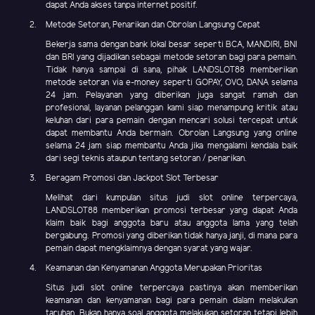
dapat Anda akses tanpa internet positif.
Metode Setoran, Penarikan dan Obrolan Langsung Cepat
Bekerja sama dengan bank lokal besar seperti BCA, MANDIRI, BNI
dan BRI yang dijadikan sebagai metode setoran bagi para pemain.
Tidak hanya sampai di sana, pihak LANDSLOT88 memberikan
metode setoran via e-money seperti GOPAY, OVO, DANA selama
24 jam. Pelayanan yang diberikan juga sangat ramah dan
profesional, layanan pelanggan kami siap menampung kritik atau
keluhan dari para pemain dengan mencari solusi tercepat untuk
dapat membantu Anda bermain. Obrolan Langsung yang online
selama 24 jam siap membantu Anda jika mengalami kendala baik
dari segi teknis ataupun tentang setoran / penarikan.
Beragam Promosi dan Jackpot Slot Terbesar
Melihat dari kumpulan situs judi slot online terpercaya,
LANDSLOT88 memberikan promosi terbesar yang dapat Anda
klaim baik bagi anggota baru atau anggota lama yang telah
bergabung. Promosi yang diberikan tidak hanya janji, di mana para
pemain dapat mengklaimnya dengan syarat yang wajar.
Keamanan dan Kenyamanan Anggota Merupakan Prioritas
Situs judi slot online terpercaya pastinya akan memberikan
keamanan dan kenyamanan bagi para pemain dalam melakukan
taruhan. Bukan hanya soal anggota melakukan setoran tetapi lebih